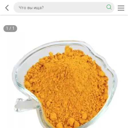
1
/
1