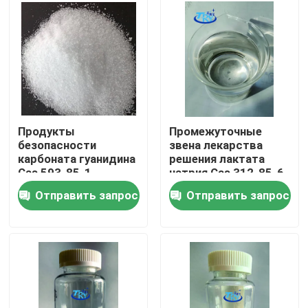
Продукция
Промежуточные фармацевтические продукты
Соль четвертичного аммония
Продукты
Промежуточные
безопасности
звена лекарства
карбоната гуанидина
решения лактата
Точные продукты химикатов
Cas 593-85-1
натрия Cas 312-85-6
промежуточные
Отправить запрос
Отправить запрос
фармацевтические
Химикаты продукции нефти и газ
Катионоактивный сурфактант
Неионный сурфактант