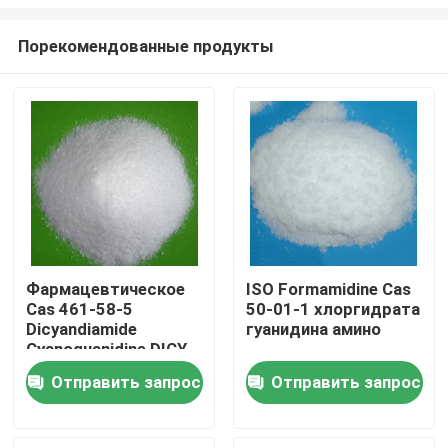
Порекомендованные продукты
Фармацевтическое
ISO Formamidine Cas
Cas 461-58-5
50-01-1 хлоргидрата
Дома
Dicyandiamide
гуанидина амино
Cyanoguanidine DICY
DCD промежуточное
О Компании
Отправить запрос
Отправить запрос
Контакты