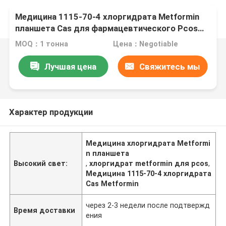
Медицина 1115-70-4 хлоргидрата Metformin
планшета Cas для фармацевтического Pcos
потери веса промежуточное
MOQ：1 тонна
Цена：Negotiable
Лучшая цена
Свяжитесь мы
Характер продукции
Медицина хлоргидрата Metformi
n планшета
Высокий свет:
,
хлоргидрат metformin для pcos
,
Медицина 1115-70-4 хлоргидрата
Cas Metformin
через 2-3 недели после подтвержд
Время доставки
ения