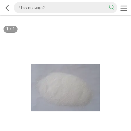
1
/
1