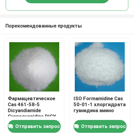
Порекомендованные продукты
Дома
Фармацевтическое
ISO Formamidine Cas
Cas 461-58-5
50-01-1 хлоргидрата
Dicyandiamide
гуанидина амино
О Компании
Cyanoguanidine DICY
DCD промежуточное
Отправить запрос
Отправить запрос
Контакты