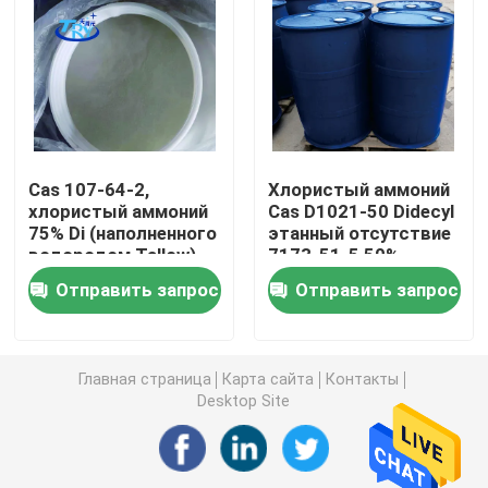
Амфолитический сурфактант
Анионный сурфактант
Cas 107-64-2,
Хлористый аммоний
Пластификатор
хлористый аммоний
Cas D1021-50 Didecyl
75% Di (наполненного
этанный отсутствие
водородом Tallow)
7173-51-5 50%,
Органический алкоксидный фосфат
этанный
D10DAC-50
Отправить запрос
Отправить запрос
Антипенный агент
Главная страница
Карта сайта
Контакты
Химическое пенообразующее веществ
Desktop Site
Химическое Demulsifier