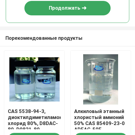
Продолжать
Порекомендованные продукты
Дома
CAS 5538-94-3,
Алкиловый этанный
О Компании
диоктилдиметиламониевый
хлористый аммоний
хлорид 80%, D8DAC-
50% CAS 85409-23-0
80, D0821-80
ADEAC-50E
Контакты