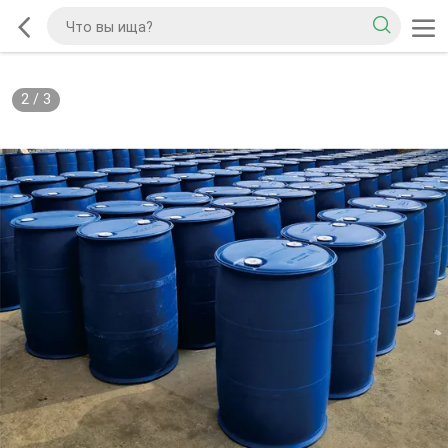
2
/
3