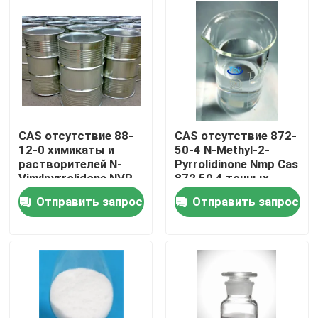
Продукция
Промежуточные фармацевтические продукты
Соль четвертичного аммония
CAS отсутствие 88-
CAS отсутствие 872-
12-0 химикаты и
50-4 N-Methyl-2-
растворителей N-
Pyrrolidinone Nmp Cas
Точные продукты химикатов
Vinylpyrrolidone NVP
872 50 4 точных
точные
продуктов
Отправить запрос
Отправить запрос
химикатов
Химикаты продукции нефти и газ
Катионоактивный сурфактант
Неионный сурфактант