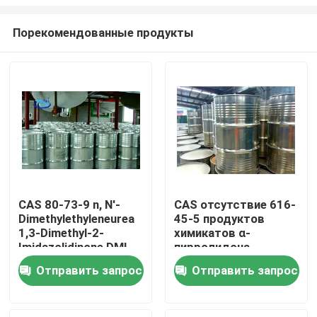
Порекомендованные продукты
CAS 80-73-9 n, N'-
CAS отсутствие 616-
Dimethylethyleneurea
45-5 продуктов
Дома
1,3-Dimethyl-2-
химикатов α-
Imidazolidinone DMI
пирролидона
качественных
О Компании
Отправить запрос
Отправить запрос
точных
Контакты